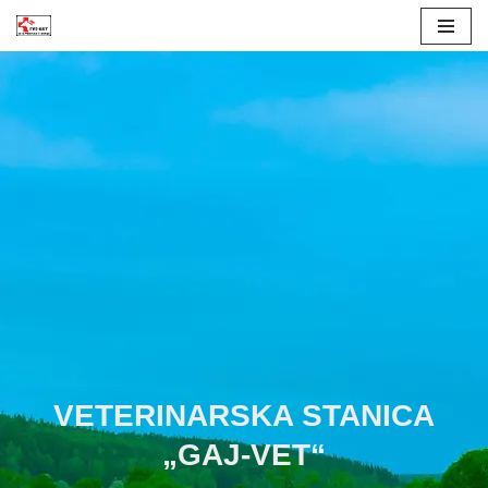
Skoči
na
sadržaj
VETERINARSKA STANICA
„GAJ-VET“