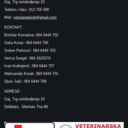
Gaj, Trg oslobodjenja 10
Telefon i faks: 013 755 590
Mejl:
vetstangajvet@gmail.com
KONTAKT:
Božidar Komatina: 064 6444 702
Saša Korać: 064 6444 706
Sreten Perković: 064 6444 703
Verica Snegić: 064 2620276
Ivan Andrejević: 064 6444 707
Aleksandar Korak: 064 6444 701
Djuro Jojić: 064 6444 708
ADRESE:
Gaj, Trg oslobodjenja 10
Deliblato , Maršala Tita 88