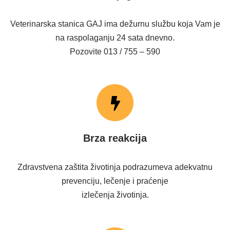
Veterinarska stanica GAJ ima dežurnu službu koja Vam je
na raspolaganju 24 sata dnevno.
Pozovite 013 / 755 – 590
Brza reakcija
Zdravstvena zaštita životinja podrazumeva adekvatnu
prevenciju, lečenje i praćenje
izlečenja životinja.