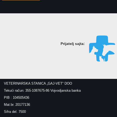
Prijatelj sajta:
VETERINARSKA STANICA „GAJ-VET“ DOO
Tekući račun: 355-1087675-86 Vojvodjanska banka
PIB : 104505436
Mat.br. 20177136
Sifra del. 7500