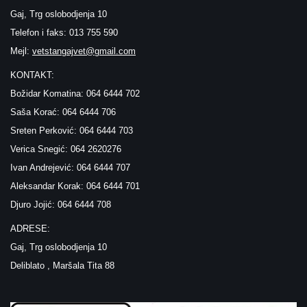
Gaj, Trg oslobodjenja 10
Telefon i faks: 013 755 590
Mejl:
vetstangajvet@gmail.com
KONTAKT:
Božidar Komatina: 064 6444 702
Saša Korać: 064 6444 706
Sreten Perković: 064 6444 703
Verica Snegić: 064 2620276
Ivan Andrejević: 064 6444 707
Aleksandar Korak: 064 6444 701
Djuro Jojić: 064 6444 708
ADRESE:
Gaj, Trg oslobodjenja 10
Deliblato , Maršala Tita 88