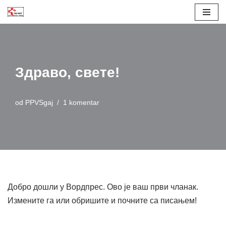
Skoči
na
sadržaj
Здраво, свете!
od
PPVSgaj
1 komentar
Добро дошли у Вордпрес. Ово је ваш први чланак.
Измените га или обришите и почните са писањем!