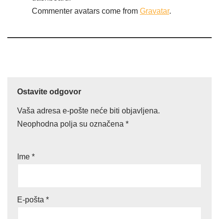
Commenter avatars come from
Gravatar
.
Ostavite odgovor
Vaša adresa e-pošte neće biti objavljena.
Neophodna polja su označena
*
Ime
*
E-pošta
*