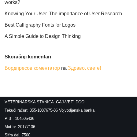
works?
Knowing Your User. The importance of User Research.
Best Calligraphy Fonts for Logos
A Simple Guide to Design Thinking
Skorašnji komentari
Вордпресов коментатор
na
Здраво, свете!
VETERINARSKA STANICA „GAJ-VET“ DOO
Tekući račun: 355-1087675-86 Vojvodjanska banka
PIB : 104505436
Mat.br. 20177136
Sifra del. 7500